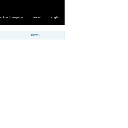
ack to homepage
deutsch
english
next »