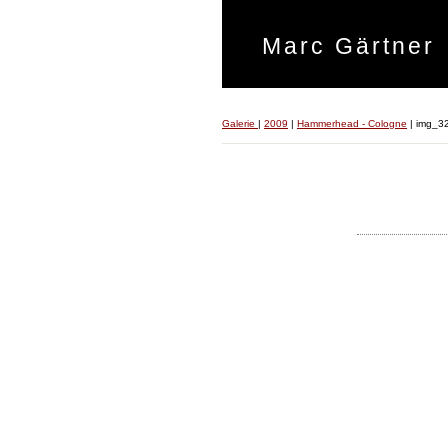
Marc Gärtner
Galerie
|
2009
|
Hammerhead - Cologne
|
img_3