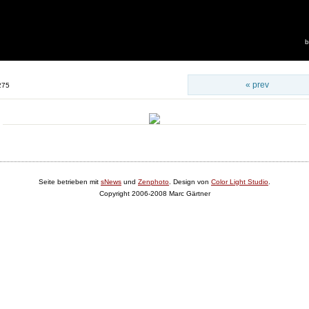
b
« prev
275
Seite betrieben mit
sNews
und
Zenphoto
. Design von
Color Light Studio
.
Copyright 2006-2008 Marc Gärtner