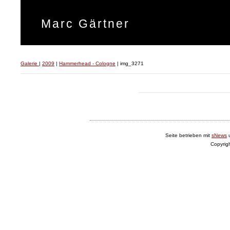
Marc Gärtner
Galerie
|
2009
|
Hammerhead - Cologne
|
img_3271
Seite betrieben mit
sNews
Copyrig