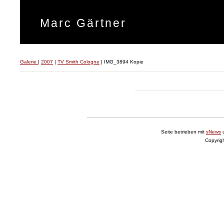
Marc Gärtner
Galerie
|
2007
|
TV Smith Cologne
|
IMG_3894 Kopie
Seite betrieben mit
sNews
Copyrig