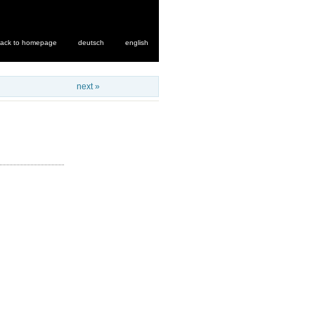
ack to homepage
deutsch
english
next »