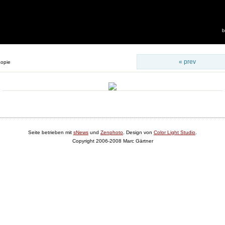
b
« prev
opie
Seite betrieben mit
sNews
und
Zenphoto
. Design von
Color Light Studio
.
Copyright 2006-2008 Marc Gärtner