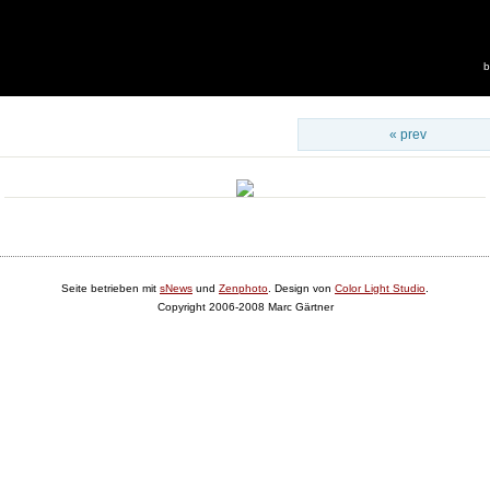
b
« prev
Seite betrieben mit
sNews
und
Zenphoto
. Design von
Color Light Studio
.
Copyright 2006-2008 Marc Gärtner