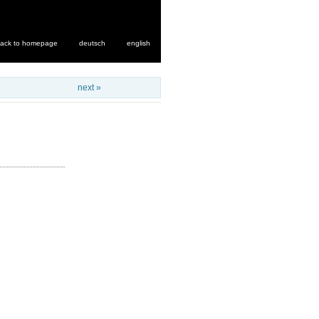
ack to homepage
deutsch
english
next »