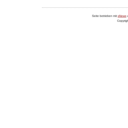
Seite betrieben mit
sNews
Copyrig