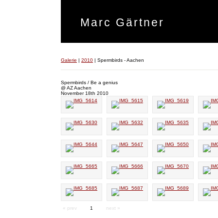
Marc Gärtner
Galerie
|
2010
|
Spermbirds - Aachen
Spermbirds / Be a genius
@ AZ Aachen
November 18th 2010
« prev
1
next »