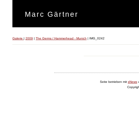
Marc Gärtner
Galerie
|
2009
|
The Germs / Hammerhead - Munich
|
IMG_0242
Seite betrieben mit
sNews
Copyrig