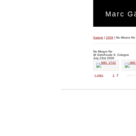
Marc Gä
Galerie
|
2009
|
No Means No 
No Means No
@ GebÃ¤ude 9, Cologne
July 23rd 2009
« prev
1
2
next »