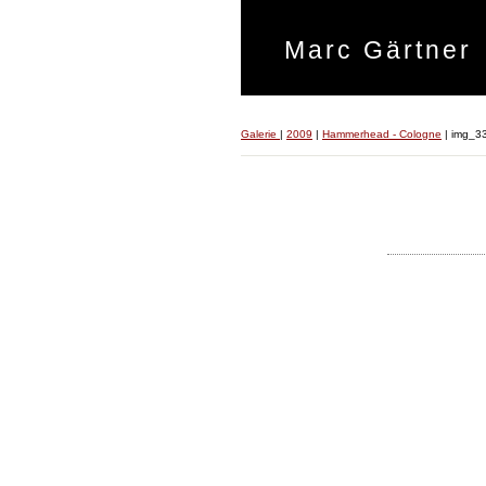
Marc Gärtner
Galerie
|
2009
|
Hammerhead - Cologne
|
img_3