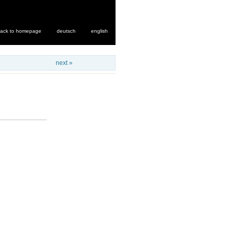
ack to homepage
deutsch
english
next »