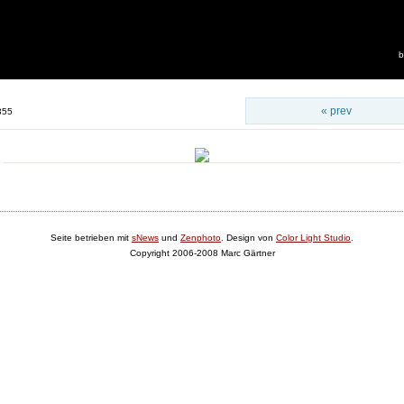
b
« prev
355
Seite betrieben mit
sNews
und
Zenphoto
. Design von
Color Light Studio
.
Copyright 2006-2008 Marc Gärtner