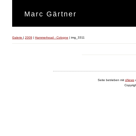
Marc Gärtner
Galerie
|
2009
|
Hammerhead - Cologne
|
img_3311
Seite betrieben mit
sNews
Copyrig