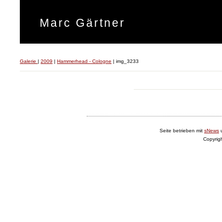
Marc Gärtner
Galerie
|
2009
|
Hammerhead - Cologne
|
img_3233
Seite betrieben mit
sNews
Copyrig