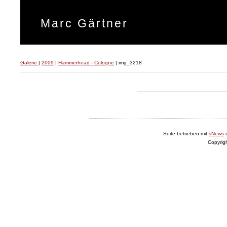
Marc Gärtner
Galerie
|
2009
|
Hammerhead - Cologne
|
img_3218
Seite betrieben mit
sNews
Copyrig