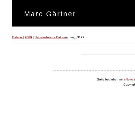
Marc Gärtner
Galerie
|
2009
|
Hammerhead - Cologne
|
img_3179
Seite betrieben mit
sNews
Copyrig