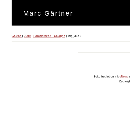
Marc Gärtner
Galerie
|
2009
|
Hammerhead - Cologne
|
img_3152
Seite betrieben mit
sNews
Copyrig