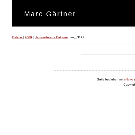
Marc Gärtner
Galerie
|
2009
|
Hammerhead - Cologne
|
img_3122
Seite betrieben mit
sNews
Copyrig