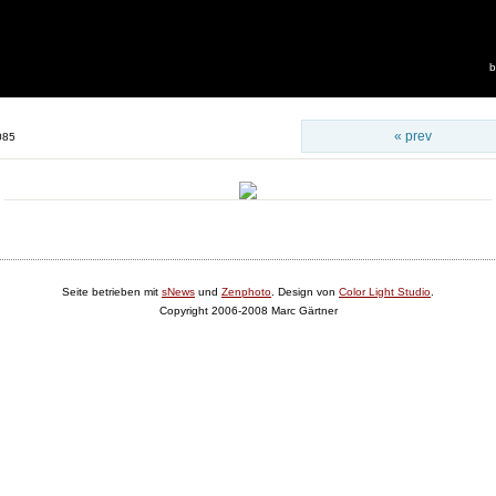
b
« prev
085
Seite betrieben mit
sNews
und
Zenphoto
. Design von
Color Light Studio
.
Copyright 2006-2008 Marc Gärtner