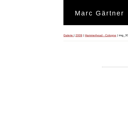
Marc Gärtner
Galerie
|
2009
|
Hammerhead - Cologne
|
img_3