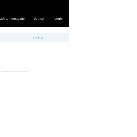
ack to homepage
deutsch
english
next »