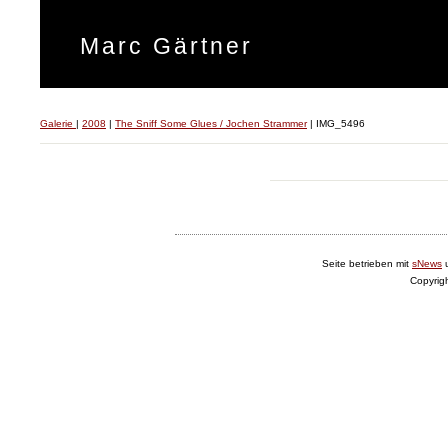
Marc Gärtner
Galerie
|
2008
|
The Sniff Some Glues / Jochen Strammer
|
IMG_5496
Seite betrieben mit
sNews
Copyrig