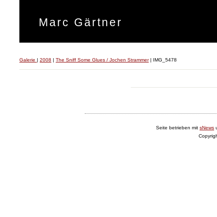
Marc Gärtner
Galerie
|
2008
|
The Sniff Some Glues / Jochen Strammer
|
IMG_5478
Seite betrieben mit
sNews
Copyrig