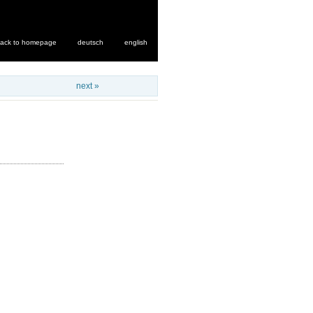
ack to homepage
deutsch
english
next »