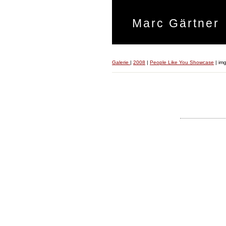
Marc Gärtner
Galerie
|
2008
|
People Like You Showcase
|
im