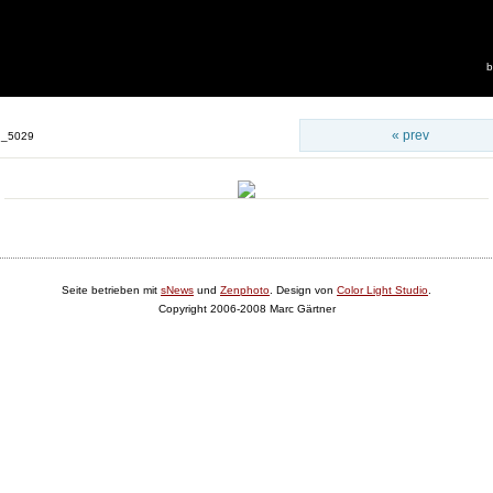
b
« prev
g_5029
Seite betrieben mit
sNews
und
Zenphoto
. Design von
Color Light Studio
.
Copyright 2006-2008 Marc Gärtner