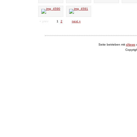
« prev
1
2
next »
Seite betrieben mit
sNews
Copyrig