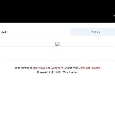
b
« prev
g_2267
Seite betrieben mit
sNews
und
Zenphoto
. Design von
Color Light Studio
.
Copyright 2006-2008 Marc Gärtner