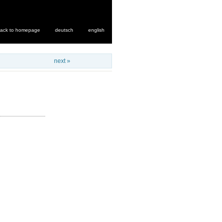
ack to homepage
deutsch
english
next »